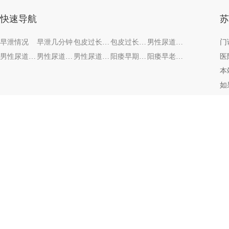
快速导航
苏
早泄情况
早泄几分钟
包皮过长会有什么危害呢
包皮过长有害处吗
男性尿道炎有哪些症状了
门
男性尿道炎有什么症状？
男性尿道炎病因症状
男性尿道炎八种病因
阳痿早期的症状
阳痿早老方子
医
本
如