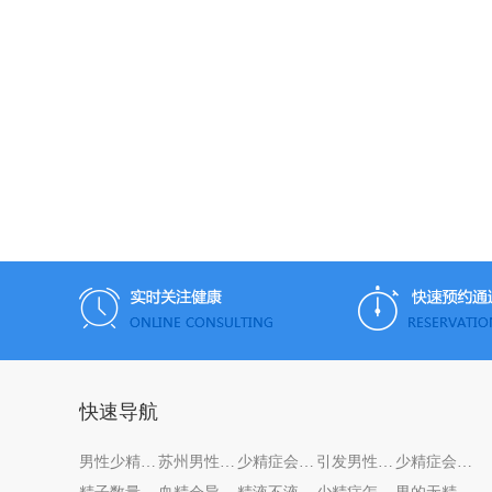
快速导航
男性少精症是什么原因引起的？
苏州男性患无精症的原因
少精症会给男性带来哪些危害？
引发男性少精症的因素有哪些？
少精症会给男性带来哪些危害