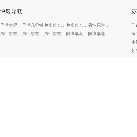
快速导航
苏
早泄情况
早泄几分钟
包皮过长会有什么危害呢
包皮过长有害处吗
男性尿道炎有哪些症状了
门
男性尿道炎有什么症状？
男性尿道炎病因症状
男性尿道炎八种病因
阳痿早期的症状
阳痿早老方子
医
本
如
医
免责声明：网站内部分图片素材来源于网络，如